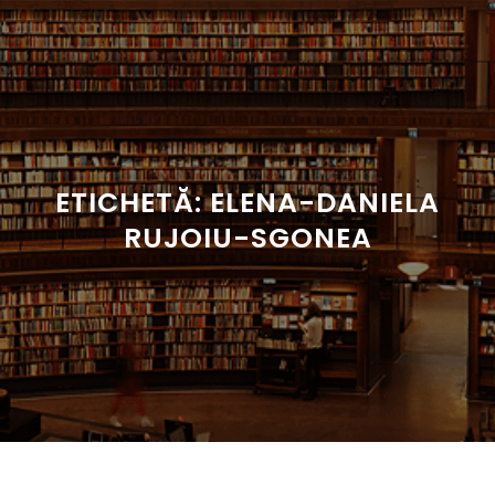
Sari
la
conținut
ETICHETĂ:
ELENA-DANIELA
RUJOIU-SGONEA