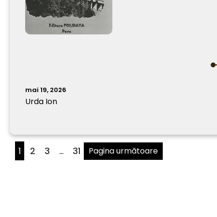
mai 19, 2026
Urda Ion
1
2
3
…
31
Pagina următoare