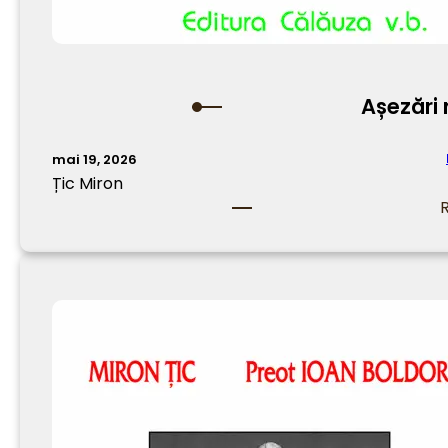
Așezări 
mai 19, 2026
Țic Miron