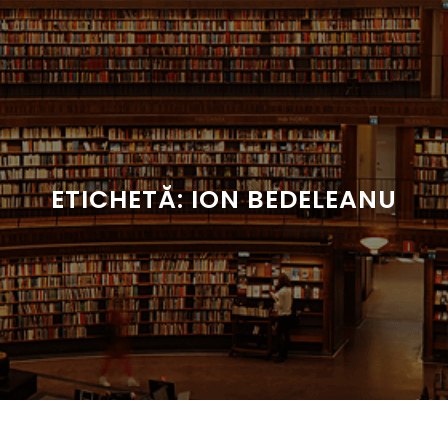
Sari
la
conținut
ETICHETĂ:
ION BEDELEANU