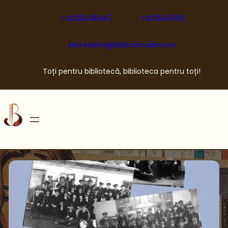
Sari
la
+40254216457
+40354101131
conținut
secretariat@bibliotecadeva.ro
Toți pentru bibliotecă, biblioteca pentru toți!