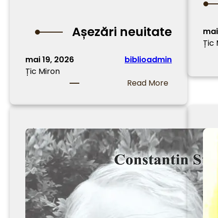
Așezări neuitate
mai
Țic
mai 19, 2026
biblioadmin
Țic Miron
:
Read More
A
ș
e
z
ă
r
i
n
e
u
i