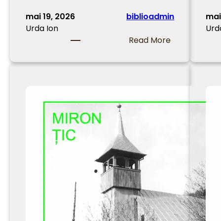
mai 19, 2026
biblioadmin
mai
Urda Ion
Urd
:
Read More
S
o
l
i
e
c
u
p
a
n
ă
d
e
î
n