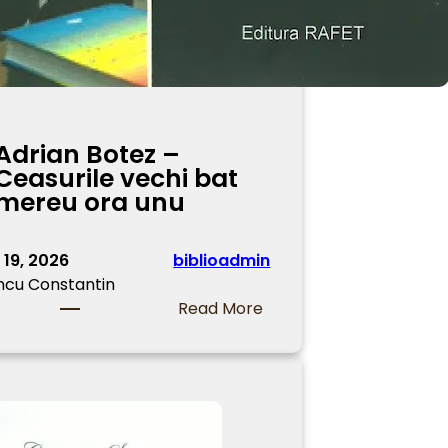
Adrian Botez –
Ceasurile vechi bat
mereu ora unu
 19, 2026
biblioadmin
ncu Constantin
:
Read More
A
d
r
i
a