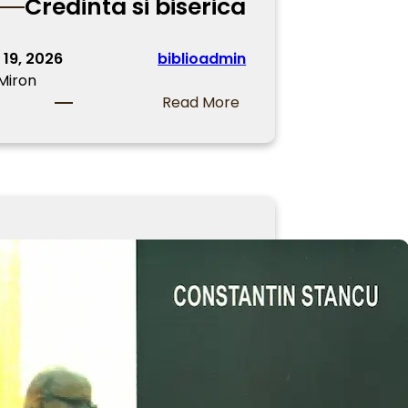
Credinta si biserica
 19, 2026
biblioadmin
 Miron
:
Read More
C
r
e
d
i
n
t
a
s
i
b
i
s
e