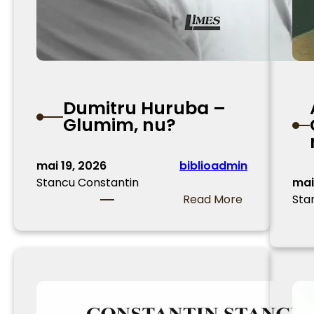
Dumitru Huruba –
Glumim, nu?
mai 19, 2026
biblioadmin
Stancu Constantin
mai
:
Read More
Sta
D
u
m
i
t
r