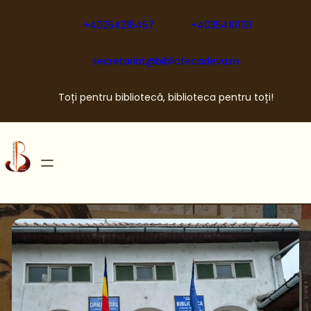
Sari
la
+40254216457
+40354101131
conținut
secretariat@bibliotecadeva.ro
Toți pentru bibliotecă, biblioteca pentru toți!