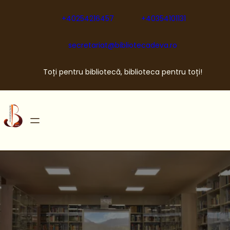
Sari
la
+40254216457
+40354101131
conținut
secretariat@bibliotecadeva.ro
Toți pentru bibliotecă, biblioteca pentru toți!