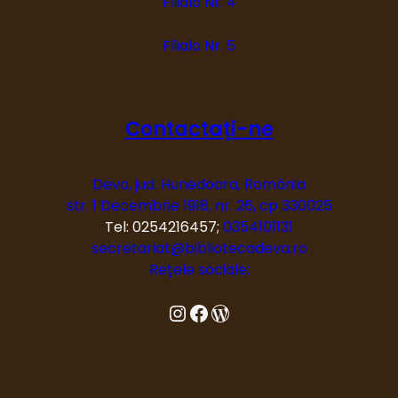
Filiala Nr. 4
Filiala Nr. 5
Contactați-ne
Deva, jud. Hunedoara, România
str. 1 Decembrie 1918, nr. 26, cp 330025
Tel: 0254216457;
0354101131
secretariat@bibliotecadeva.ro
Rețele sociale:
Instagram
Facebook
Blog