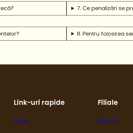
otecă?
7. Ce penalizări se p
ntelor?
8. Pentru folosirea ser
Link-uri rapide
Filiale
Acasă
Filiala Nr. 1