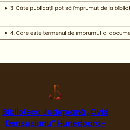
3. Câte publicații pot să împrumut de la bibli
4. Care este termenul de împrumut al docume
Biblioteca Județeană „Ovid
Densusianu” Hunedoara-