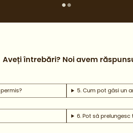
Aveți întrebări? Noi avem răspunsu
i permis?
5. Cum pot găsi un 
6. Pot să prelunges