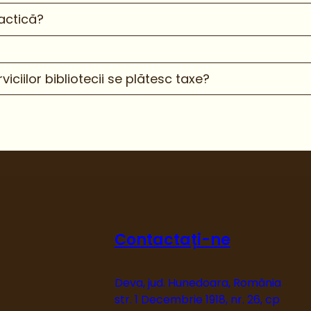
ractică?
viciilor bibliotecii se plătesc taxe?
Contactați-ne
Deva, jud. Hunedoara, România
str. 1 Decembrie 1918, nr. 26, cp