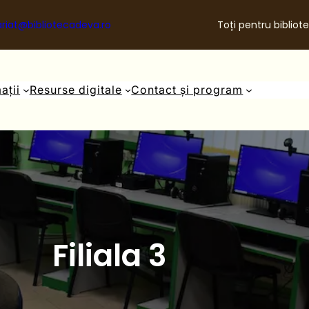
riat@bibliotecadeva.ro
Toți pentru bibliote
ații
Resurse digitale
Contact și program
Filiala 3