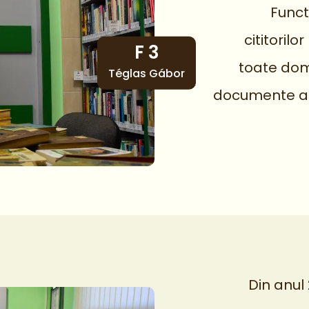
Funct
cititoril
F 3
toate dome
Téglas Gábor
documente au a
Din anul 