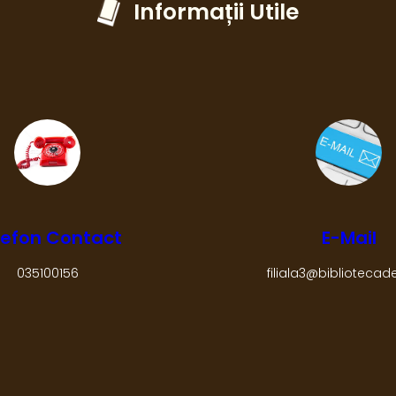
Informații Utile
lefon Contact
E-Mail
035100156
filiala3@bibliotecad