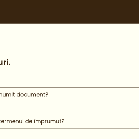
ri.
anumit document?
c termenul de împrumut?