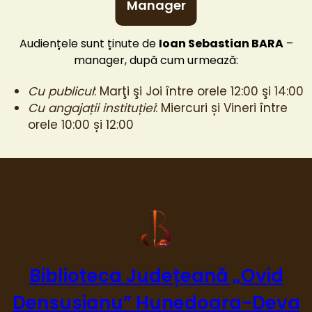
Manager
Audiențele sunt ținute de
Ioan Sebastian BARA
–
manager, după cum urmează:
Cu publicul
: Marţi şi Joi între orele 12:00 şi 14:00
Cu angajații instituției
: Miercuri și Vineri între
orele 10:00 și 12:00
Biblioteca Județeană „Ovid
Densusianu” Hunedoara-Deva