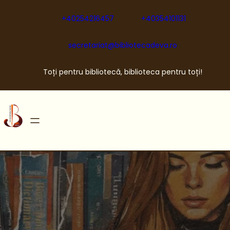
Sari
la
+40254216457
+40354101131
conținut
secretariat@bibliotecadeva.ro
Toți pentru bibliotecă, biblioteca pentru toți!