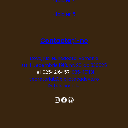
Filiala Nr. 4
Filiala Nr. 5
Contactați-ne
Deva, jud. Hunedoara, România
str. 1 Decembrie 1918, nr. 26, cp 330025
Tel: 0254216457;
0354101131
secretariat@bibliotecadeva.ro
Rețele sociale:
Instagram
Facebook
Blog