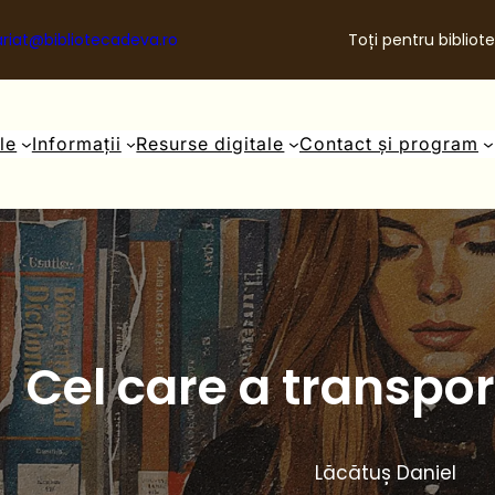
riat@bibliotecadeva.ro
Toți pentru bibliote
ale
Informații
Resurse digitale
Contact și program
Cel care a transpor
Lăcătuș Daniel