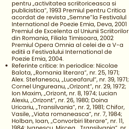
pentru „activitatea scriitoriceasca si
publicistica”, 1993 Premiul pentru Critica
acordat de revista „Semne”la Festivalul
International de Poezie Emia, Deva, 2001
Premiul de Excelenta al Uniunii Scriitorilor
din Romania, Filiala Timisoara, 2002
Premiul Opera Omnia al celei de a V-a
editii a Festivalului International de
Poezie Emia, 2004.
Referinte critice: In periodice: Nicolae
Balota, „Romania literara”, nr. 25, 1971;
Alex. Stefanescu, „Luceafarul”, nr. 39, 1971;
Cornel Ungureanu, „Orizont”, nr. 29, 1972;
Ion Maxim, „Orizont, nr. 8, 1974; Lucian
Alexiu, „Orizont”, nr. 26, 1980; Doina
Uricariu, „Transilvania”, nr. 2, 1981; Chifor,
Vasile, „Viata romaneasca”, nr. 7, 1984;
Holban, Ioan, „Convorbiri literare”, nr. 11,
1984; Ivanescu, Mircea, „Transilvania”, nr.