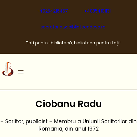
Sari
la
+40254216457
+40354101131
conținut
secretariat@bibliotecadeva.ro
Toți pentru bibliotecă, biblioteca pentru toți!
Ciobanu Radu
– Scriitor, publicist – Membru a Uniunii Scriitorilor din
Romania, din anul 1972