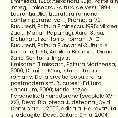
Eminescu, 1988; Alexandru Ruja, Parte din
intreg,Timisoara, Editura de Vest, 1994;
Laurentiu Ulici, Literatura romana
contemporana. vol. I, Promotia ’70.
Bucuresti, Editura Eminescu, 1995; Mircea
Zaciu, Marian Papahagi, Aurel Sasu,
Dictionarul scriitorilor romani, A-C,
Bucuresti, Editura Fundatiei Culturale
Romane, 1995; Aquilina Biraescu, Diana
Zarie, Scriitori si lingvisti
timisoreni,Timisoara, Editura Marineasa,
2000; Dumitru Micu, Istoria literaturii
romane. De la creatia populara la
postmodernism, Bucuresti, Editura
Saeculum, 2000; Maria Razba,
Personalitati hunedorene (secolele XV-
XX), Deva, Biblioteca Judeteana „Ovid
Densusianu”, 2000, editia a II-a revazuta
si adaugita, Deva, Editura Emia, 2004;