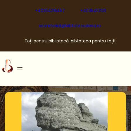
Sari
la
+40254216457
+40354101131
conținut
secretariat@bibliotecadeva.ro
Toți pentru bibliotecă, biblioteca pentru toți!