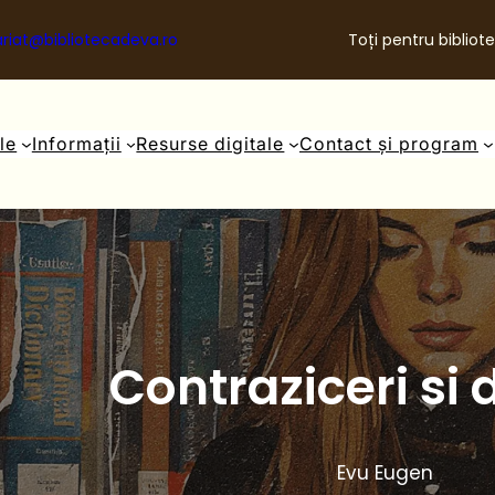
riat@bibliotecadeva.ro
Toți pentru bibliote
ale
Informații
Resurse digitale
Contact și program
Contraziceri si 
Evu Eugen