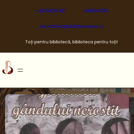
Sari
la
+40254216457
+40354101131
conținut
secretariat@bibliotecadeva.ro
Toți pentru bibliotecă, biblioteca pentru toți!