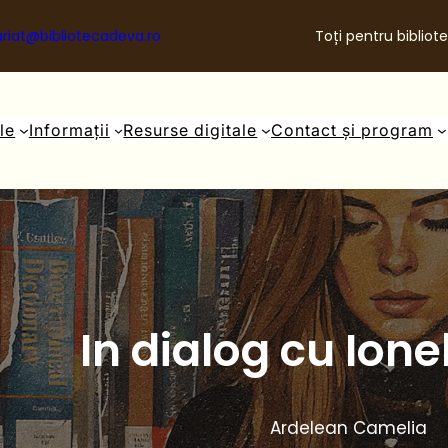
riat@bibliotecadeva.ro
Toți pentru bibliote
ale
Informații
Resurse digitale
Contact și program
In dialog cu Ione
Ardelean Camelia