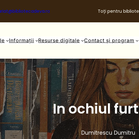
riat@bibliotecadeva.ro
Toți pentru bibliote
ale
Informații
Resurse digitale
Contact și program
In ochiul fur
Dumitrescu Dumitru