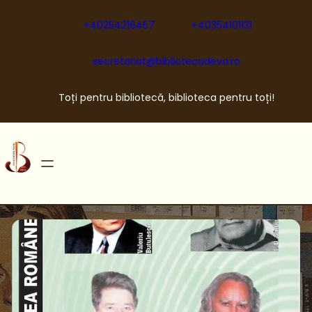
Sari
la
+40254216457
+40354101131
conținut
secretariat@bibliotecadeva.ro
Toți pentru bibliotecă, biblioteca pentru toți!