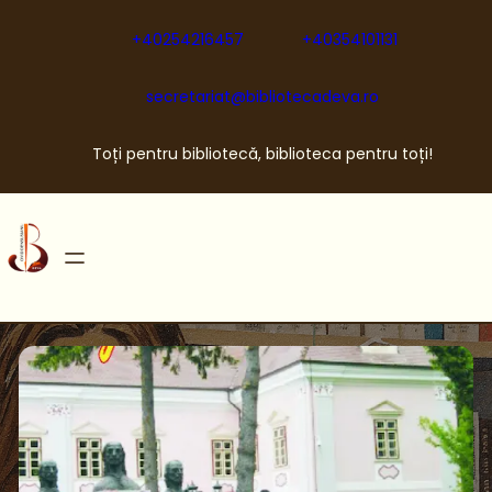
Sari
la
+40254216457
+40354101131
conținut
secretariat@bibliotecadeva.ro
Toți pentru bibliotecă, biblioteca pentru toți!