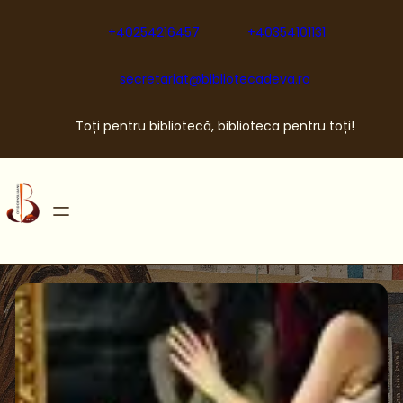
Sari
la
+40254216457
+40354101131
conținut
secretariat@bibliotecadeva.ro
Toți pentru bibliotecă, biblioteca pentru toți!