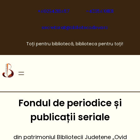
Sari
la
+40254216457
+40354101131
conținut
secretariat@bibliotecadeva.ro
Toți pentru bibliotecă, biblioteca pentru toți!
Fondul de periodice și
publicații seriale
din patrimoniul Bibliotecii Județene „Ovid