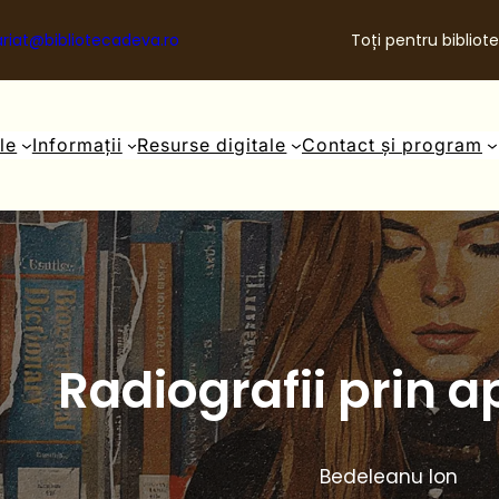
riat@bibliotecadeva.ro
Toți pentru bibliote
ale
Informații
Resurse digitale
Contact și program
Radiografii prin a
Bedeleanu Ion