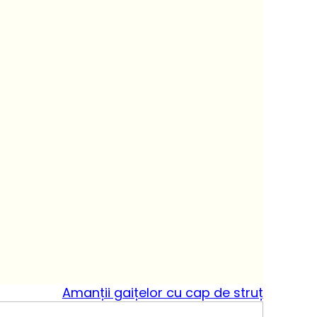
Amanții gaițelor cu cap de struț