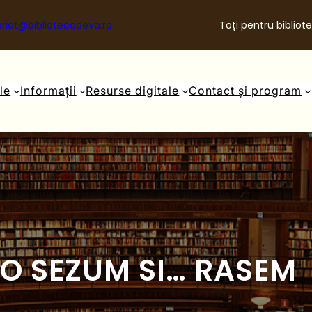
riat@bibliotecadeva.ro
Toți pentru bibliote
ale
Informații
Resurse digitale
Contact și program
O SEZUM SI… RASEM