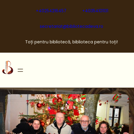
Sari
la
+40254216457
+40354101131
conținut
secretariat@bibliotecadeva.ro
Toți pentru bibliotecă, biblioteca pentru toți!