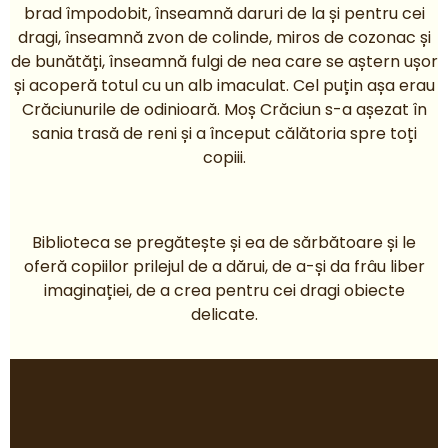
brad împodobit, înseamnă daruri de la și pentru cei
dragi, înseamnă zvon de colinde, miros de cozonac și
de bunătăți, înseamnă fulgi de nea care se aștern ușor
și acoperă totul cu un alb imaculat. Cel puțin așa erau
Crăciunurile de odinioară. Moș Crăciun s-a așezat în
sania trasă de reni și a început călătoria spre toți
copiii.
Biblioteca se pregătește și ea de sărbătoare și le
oferă copiilor prilejul de a dărui, de a-și da frâu liber
imaginației, de a crea pentru cei dragi obiecte
delicate.