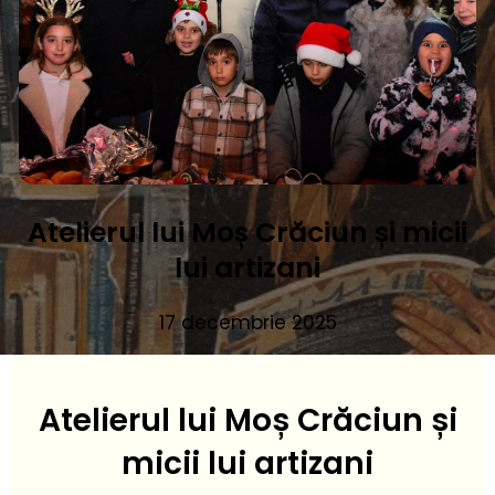
Atelierul lui Moș Crăciun și micii
lui artizani
17 decembrie 2025
Atelierul lui Moș Crăciun și
micii lui artizani