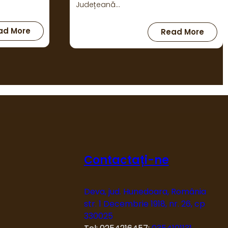
bibliotecilor care au câștigat
concursul interbibliotecar „Bibliotecile
anului”.…
:
ad More
Primăvara
poeziei,
:
Read More
poezia
Compe
primăverii
biblio
publi
hune
Contactați-ne
Deva, jud. Hunedoara, România
str. 1 Decembrie 1918, nr. 26, cp
330025