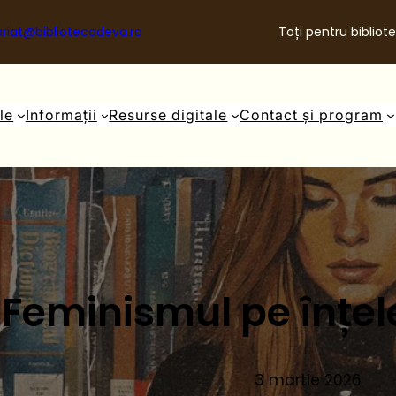
riat@bibliotecadeva.ro
Toți pentru bibliote
ale
Informații
Resurse digitale
Contact și program
Feminismul pe înțel
3 martie 2026