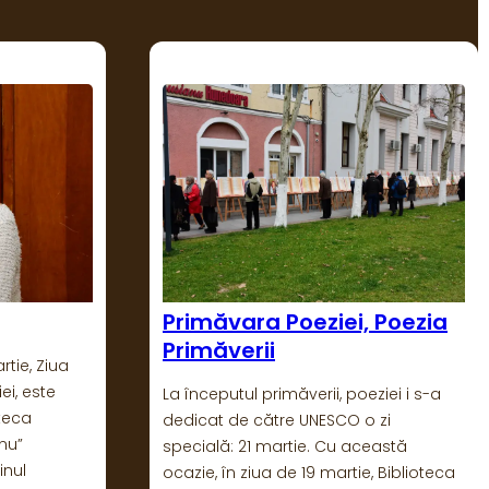
 Poezia
Competiția Bibliotecilor
Publice Hunedorene
ziei i s-a
În fiecare an, Biblioteca Județeană
 zi
„Ovid Densusianu” Hunedoara – Deva,
eastă
cu sprijinul Consiliului Județean,
, Biblioteca
organizează festivitatea premierii