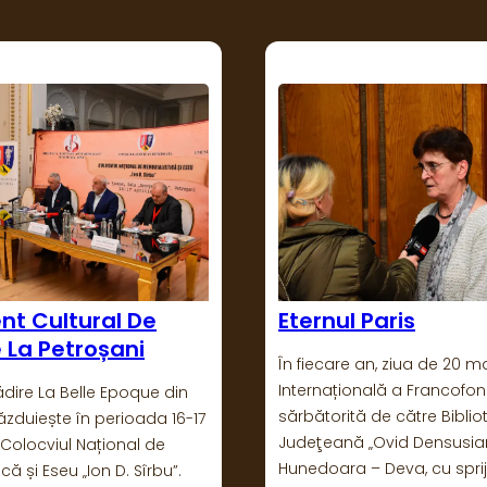
Paris
Primăvara Poeziei,
Primăverii
n, ziua de 20 martie, Ziua
lă a Francofoniei, este
La începutul primăverii, poe
 de către Biblioteca
dedicat de către UNESCO o
„Ovid Densusianu”
specială: 21 martie. Cu ac
 Deva, cu sprijinul
ocazie, în ziua de 19 martie