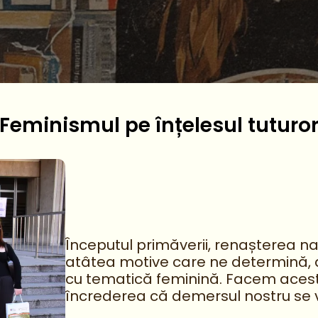
Feminismul pe înțelesul tuturo
Începutul primăverii, renașterea nat
atâtea motive care ne determină, d
cu tematică feminină. Facem acest 
încrederea că demersul nostru se va 