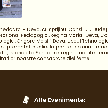
doara – Deva, cu sprijinul Consiliului Județ
Național Pedagogic „Regina Maria” Deva, Cole
ologic „Grigore Moisil” Deva, Liceul Tehnolo
-au prezentat publicului portretele unor feme
afie, istorie etc. Scriitoare, regine, actrițe,
tăților noastre consacrate zilei femeii.
Alte Evenimente: