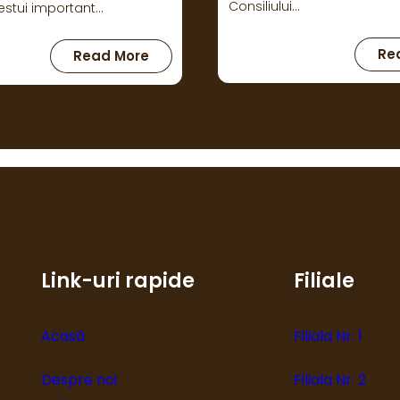
Județeană…
:
Read More
Re
Eternul
Paris
Link-uri rapide
Filiale
Acasă
Filiala Nr. 1
Despre noi
Filiala Nr. 2