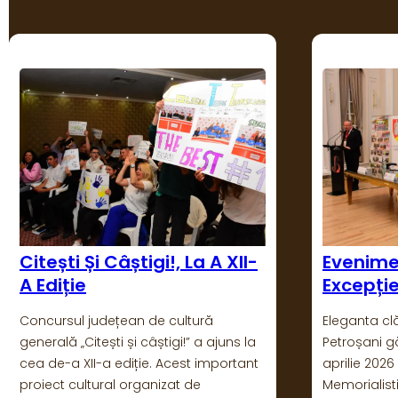
Eveniment Cultural De
Eternul 
Excepție La Petroșani
În fiecare a
Internaționa
Eleganta clădire La Belle Epoque din
sărbătorită
Petroșani găzduiește în perioada 16-17
Judeţeană 
aprilie 2026 Colocviul Național de
Hunedoara –
Memorialistică și Eseu „Ion D. Sîrbu”.