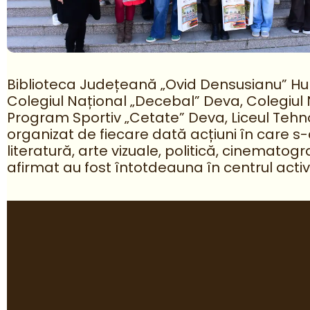
Biblioteca Județeană „Ovid Densusianu” Hune
Colegiul Național „Decebal” Deva, Colegiul 
Program Sportiv „Cetate” Deva, Liceul Tehn
organizat de fiecare dată acțiuni în care s
literatură, arte vizuale, politică, cinematogr
afirmat au fost întotdeauna în centrul activi