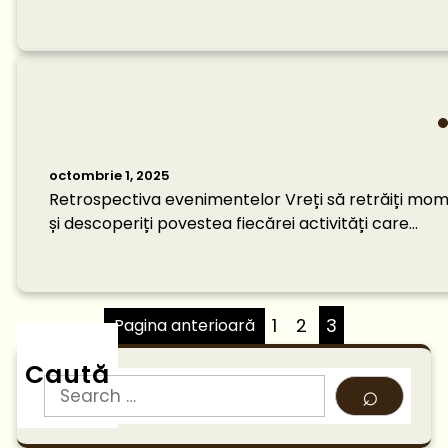
octombrie 1, 2025
Retrospectiva evenimentelor Vreți să retrăiți mo
și descoperiți povestea fiecărei activități care…
1
2
3
Pagina anterioară
Caută