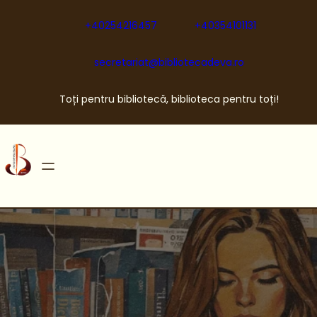
Sari
la
+40254216457
+40354101131
conținut
secretariat@bibliotecadeva.ro
Toți pentru bibliotecă, biblioteca pentru toți!