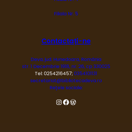
Filiala Nr. 5
Contactați-ne
Deva, jud. Hunedoara, România
str. 1 Decembrie 1918, nr. 26, cp 330025
Tel: 0254216457;
0354101131
secretariat@bibliotecadeva.ro
Rețele sociale:
Instagram
Facebook
Blog