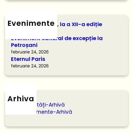
Evenimente
Citești și câștigi!, la a XII-a ediție
februarie 24, 2026
Eveniment cultural de excepție la
Petroșani
februarie 24, 2026
Eternul Paris
februarie 24, 2026
Arhiva
Activități-Arhivă
Evenimente-Arhivă