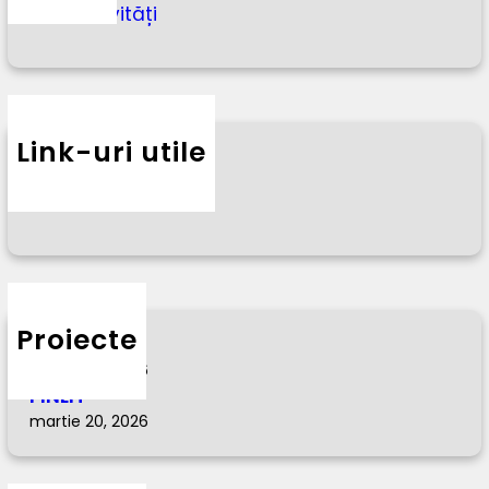
Activități
Link-uri utile
FINLIT
ERASMUS+
Proiecte
BIBLIO HD
martie 20, 2026
FINLIT
martie 20, 2026