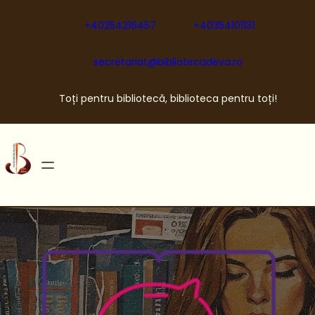
Sari
la
+40254216457
+40354101131
conținut
secretariat@bibliotecadeva.ro
Toți pentru bibliotecă, biblioteca pentru toți!