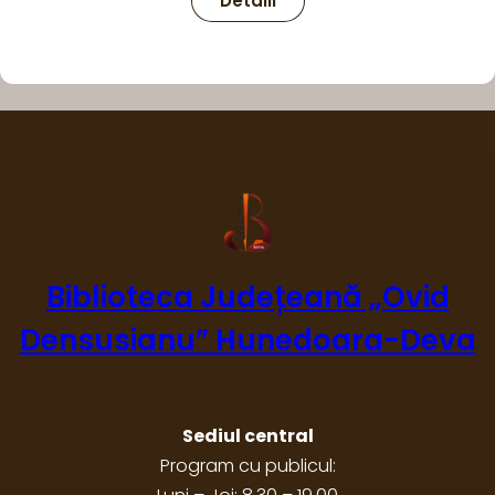
Detalii
FINLIT
Biblioteca Județeană „Ovid
Densusianu” Hunedoara-Deva
Sediul central
Program cu publicul: