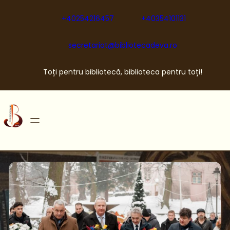
Sari
la
+40254216457
+40354101131
conținut
secretariat@bibliotecadeva.ro
Toți pentru bibliotecă, biblioteca pentru toți!