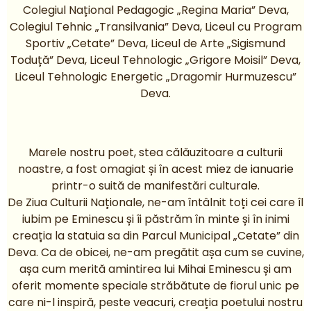
Colegiul Național Pedagogic „Regina Maria” Deva,
Colegiul Tehnic „Transilvania” Deva, Liceul cu Program
Sportiv „Cetate” Deva, Liceul de Arte „Sigismund
Toduță” Deva, Liceul Tehnologic „Grigore Moisil” Deva,
Liceul Tehnologic Energetic „Dragomir Hurmuzescu”
Deva.
Marele nostru poet, stea călăuzitoare a culturii
noastre, a fost omagiat și în acest miez de ianuarie
printr-o suită de manifestări culturale.
De Ziua Culturii Naționale, ne-am întâlnit toți cei care îl
iubim pe Eminescu și îi păstrăm în minte și în inimi
creația la statuia sa din Parcul Municipal „Cetate” din
Deva. Ca de obicei, ne-am pregătit așa cum se cuvine,
așa cum merită amintirea lui Mihai Eminescu și am
oferit momente speciale străbătute de fiorul unic pe
care ni-l inspiră, peste veacuri, creația poetului nostru