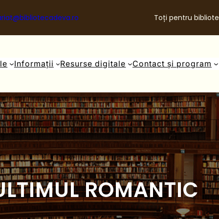
riat@bibliotecadeva.ro
Toți pentru bibliote
ale
Informații
Resurse digitale
Contact și program
ULTIMUL ROMANTIC