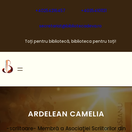
Sari
la
+40254216457
+40354101131
conținut
secretariat@bibliotecadeva.ro
Toți pentru bibliotecă, biblioteca pentru toți!
ARDELEAN CAMELIA
-scriitoare- Membră a Asociaţiei Scriitorilor din