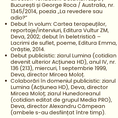
București și George Roca / Australia, nr.
1345/2014, poezia „La revedere sau
adio?”
Debut în volum: Cartea terapeuților,
reportaje/interviuri, Editura Vultur ZM,
Deva, 2002; debut în beletristicã –
Lacrimi de suflet, poeme, Editura Emma,
Orãștie, 2014.
Debut publicistic: ziarul Lumina (cotidian
devenit ulterior Acțiunea HD), anul IV, nr.
136 (213), miercuri, 1 septembrie 1999,
Deva, director Mircea Moloț.
Colaborãri în domeniul publicistic: ziarul
Lumina (Acțiunea HD), Deva, director
Mircea Moloț; ziarul Hunedoreanul
(cotidian editat de grupul Media PRO),
Deva, director Alexandru Câmpean
(ambele s-au desființat între timp).