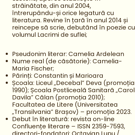
strãinãtate, din anul 2004,
întrerupându-și orice legaturã cu
literatura. Revine în țarã în anul 2014 și
reincepe sã scrie, debutând în poezie cu
volumul Lacrimi de suflei;
Pseudonim literar: Camelia Ardelean
Nume real (de cãsãtorie): Camelia-
Maria Fischer;
Pãrinți: Constantin și Marioara
Școala: Liceul „Decebal” Deva (promoția
1990); Școala Postlicealã Sanitarã „Carol
Davila” Cãlan (promoția 2010);
Facultatea de Litere (Universitatea
„Transilvania” Brașov) – promoția 2023.
Debut în literaturã: revista on-line
Confluențe literare – ISSN 2359-7593,
directori-fondatori: Octavian Lupu /