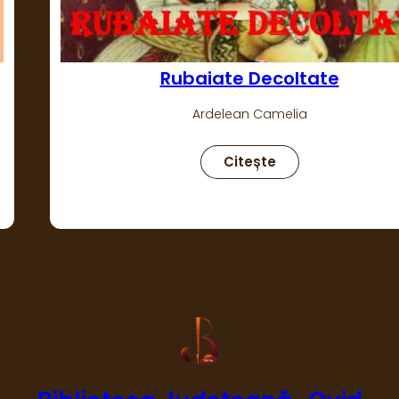
Rubaiate Decoltate
Ardelean Camelia
:
Citește
Rubaiate
decoltate