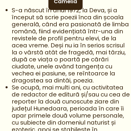
Camelia
S-a nãscut în anul 1972, la Deva, și a
început sã scrie poezii înca din școala
generalã, când era pasionatã de limba
românã, fiind evidențiatã într-una din
revistele de profil pentru elevi, de la
acea vreme. Deși nu ia în serios scrisul
la o vârstã atât de fragedã, mai târziu,
dupã ce viața o poartã pe cãrãri
ciudate, unele având tangența cu
vechea ei pasiune, se reîntoarce la
dragostea sa dintâi, poezia.
Se ocupã, mai multi ani, cu activitatea
de redactor de editurã și/sau cu cea de
reporter la douã cunoscute ziare din
județul Hunedoara, perioada în care îi
apar primele douã volume personale,
cu subiecte din domeniul naturist și
ezoteric, apoi se stabilește în