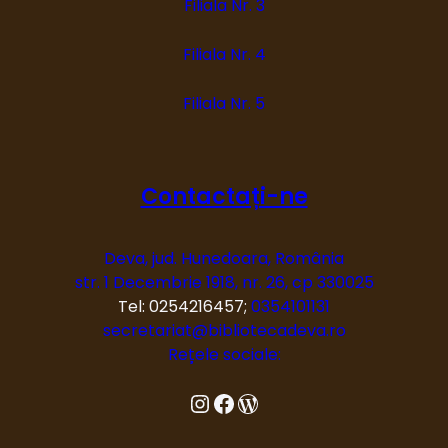
Filiala Nr. 3
Filiala Nr. 4
Filiala Nr. 5
Contactați-ne
Deva, jud. Hunedoara, România
str. 1 Decembrie 1918, nr. 26, cp 330025
Tel: 0254216457;
0354101131
secretariat@bibliotecadeva.ro
Rețele sociale:
Instagram
Facebook
Blog