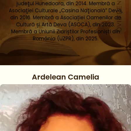
judeţul Hunedoara, din 2014. Membră a
Asociaţiei Culturale „Casina Naţională” Deva,
din 2016. Membrã a Asociației Oamenilor de
Culturã și Artã Deva (ASOCA), din 2023.
Membrã a Uniunii Ziariștilor Profesioniști din
România (UZPR), din 2025.
Ardelean Camelia