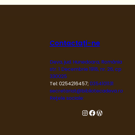
s
m
u
l
p
e
Contactați-ne
î
n
ț
Deva, jud. Hunedoara, România
e
str. 1 Decembrie 1918, nr. 26, cp
l
330025
e
Tel: 0254216457;
0354101131
s
secretariat@bibliotecadeva.ro
u
Rețele sociale:
l
t
Instagram
Facebook
Blog
u
t
u