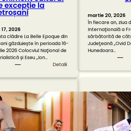
e excepție la
etroșani
martie 20, 2026
În fiecare an, ziua 
e 17, 2026
Internațională a Fr
ta clădire La Belle Epoque din
sărbătorită de căt
ani găzduiește în perioada 16-
Judeţeană „Ovid D
ilie 2026 Colocviul Național de
Hunedoara…
alistică și Eseu „Ion…
:
Detalii
E
v
e
n
i
m
e
n
t