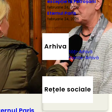
excepție la Petroșani
februarie 24, 2026
Eternul Paris
februarie 24, 2026
Arhiva
Activități-Arhivă
Evenimente-Arhivă
Rețele sociale
Instagram
Facebook
Blog
ternul Paris