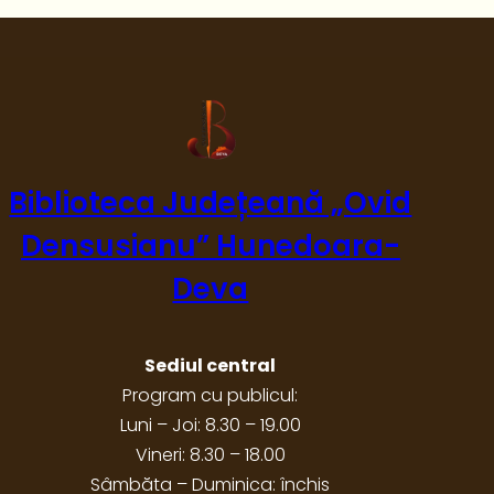
a
r
a
p
o
e
z
i
Biblioteca Județeană „Ovid
e
Densusianu” Hunedoara-
i
,
Deva
p
o
e
Sediul central
z
Program cu publicul:
i
Luni – Joi: 8.30 – 19.00
a
p
Vineri: 8.30 – 18.00
r
Sâmbăta – Duminica: închis