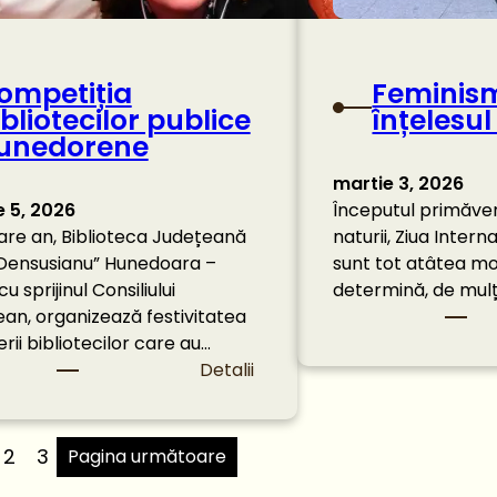
a
P
e
ompetiția
Feminis
t
ibliotecilor publice
înțelesul
r
unedorene
o
ș
martie 3, 2026
a
e 5, 2026
Începutul primăver
n
care an, Biblioteca Județeană
naturii, Ziua Intern
i
 Densusianu” Hunedoara –
sunt tot atâtea mo
u sprijinul Consiliului
determină, de mulți
an, organizează festivitatea
rii bibliotecilor care au…
:
Detalii
C
o
m
2
3
Pagina următoare
p