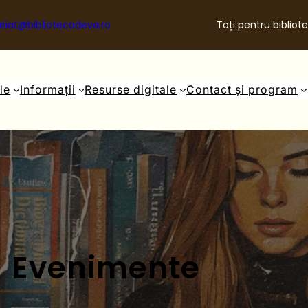
riat@bibliotecadeva.ro
Toți pentru bibliote
ale
Informații
Resurse digitale
Contact și program
Evenimente