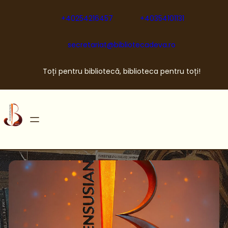
Sari
la
+40254216457
+40354101131
conținut
secretariat@bibliotecadeva.ro
Toți pentru bibliotecă, biblioteca pentru toți!