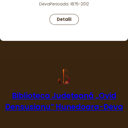
:
Detalii
Revista
Flacăra
–
anul
1954
Biblioteca Județeană „Ovid
Densusianu” Hunedoara-Deva