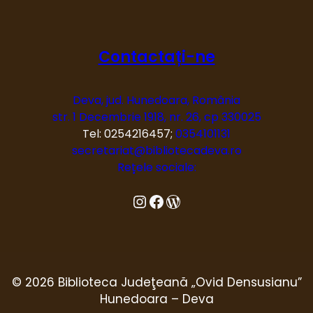
Contactați-ne
Deva, jud. Hunedoara, România
str. 1 Decembrie 1918, nr. 26, cp 330025
Tel: 0254216457;
0354101131
secretariat@bibliotecadeva.ro
Rețele sociale:
Instagram
Facebook
Blog
© 2026 Biblioteca Judeţeană „Ovid Densusianu”
Hunedoara – Deva