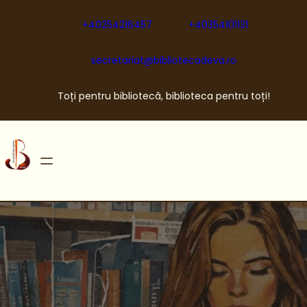
Sari
la
+40254216457
+40354101131
conținut
secretariat@bibliotecadeva.ro
Toți pentru bibliotecă, biblioteca pentru toți!