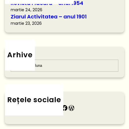
Revista Flacăra – anul 1954
martie 24, 2026
Ziarul Activitatea – anul 1901
martie 23, 2026
Arhive
Arhive
Rețele sociale
Instagram
Facebook
Blog