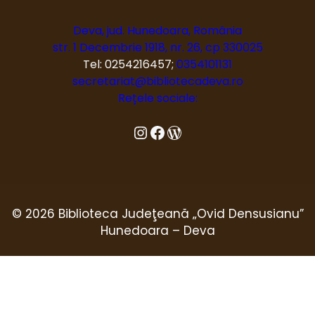
Deva, jud. Hunedoara, România
str. 1 Decembrie 1918, nr. 26, cp 330025
Tel: 0254216457;
0354101131
secretariat@bibliotecadeva.ro
Rețele sociale:
Instagram
Facebook
Blog
© 2026 Biblioteca Judeţeană „Ovid Densusianu”
Hunedoara – Deva