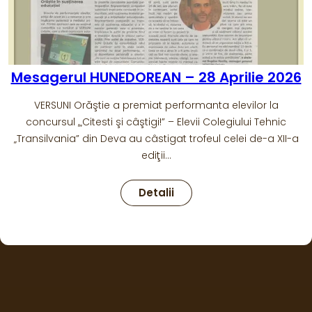
Vocea HUNEDOAREI – 26 Aprilie 2026
Biblioteca Județeană| Eleva Sorana Roman desemnată
„Cel mai fidel cititor” al lunii aprilie. La Secţia de Împrumut
Carte pentru Copii a bibliotecii noastre a avut…
:
Detalii
Vocea
HUNEDOAREI
–
26
aprilie
2026