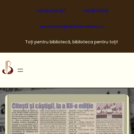
Sari
la
+40254216457
+40354101131
conținut
secretariat@bibliotecadeva.ro
Toți pentru bibliotecă, biblioteca pentru toți!