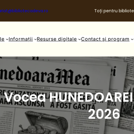
riat@bibliotecadeva.ro
Toți pentru bibliote
ale
Informații
Resurse digitale
Contact și program
Vocea HUNEDOAREI –
2026