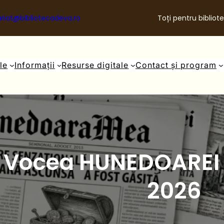
riat@bibliotecadeva.ro
Toți pentru bibliote
ale
Informații
Resurse digitale
Contact și program
Vocea HUNEDOAREI –
2026